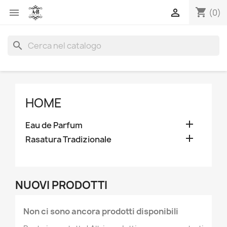
shopping_cart


(0)
search
HOME

Eau de Parfum

Rasatura Tradizionale
NUOVI PRODOTTI
Non ci sono ancora prodotti disponibili