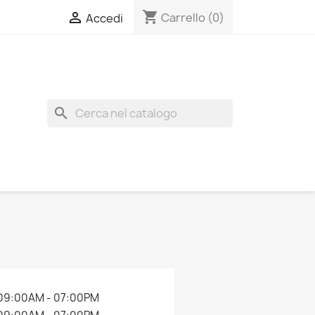
shopping_cart

Carrello
(0)
Accedi
search
09:00AM - 07:00PM