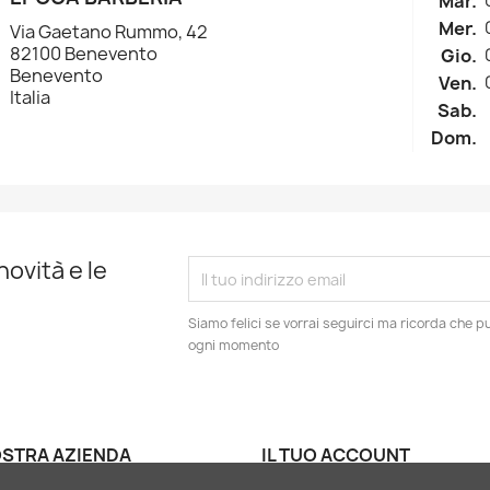
Mar.
Mer.
Via Gaetano Rummo, 42
82100 Benevento
Gio.
Benevento
Ven.
Italia
Sab.
Dom.
novità e le
Siamo felici se vorrai seguirci ma ricorda che puo
ogni momento
OSTRA AZIENDA
IL TUO ACCOUNT